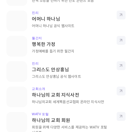
천국 소망을 전하기 위한 전도 콘텐츠 모음
진리
바로
어머니 하나님
어머니 하나님 공식 웹사이트
월간지
바로
행복한 가정
가정예배를 돕기 위한 월간지
진리
바로
그리스도 안상홍님
그리스도 안상홍님 공식 웹사이트
교회소개
바로
하나님의 교회 지식사전
하나님의교회 세계복음선교협회 온라인 지식사전
WATV 포털
바로
하나님의 교회 회원
회원을 위해 다양한 서비스를 제공하는 WATV 포털