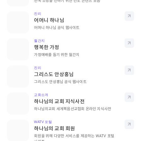
천국 소망을 전하기 위한 전도 콘텐츠 모음
진리
바로
어머니 하나님
어머니 하나님 공식 웹사이트
월간지
바로
행복한 가정
가정예배를 돕기 위한 월간지
진리
바로
그리스도 안상홍님
그리스도 안상홍님 공식 웹사이트
교회소개
바로
하나님의 교회 지식사전
하나님의교회 세계복음선교협회 온라인 지식사전
WATV 포털
바로
하나님의 교회 회원
회원을 위해 다양한 서비스를 제공하는 WATV 포털