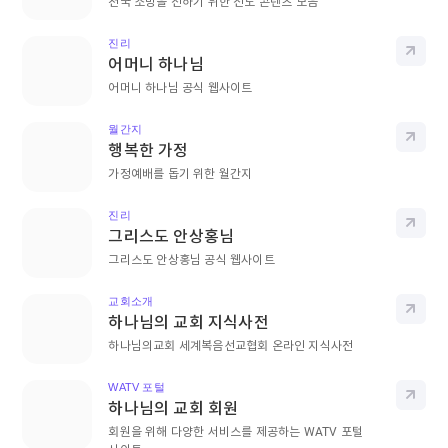
천국 소망을 전하기 위한 전도 콘텐츠 모음
진리
바로
어머니 하나님
어머니 하나님 공식 웹사이트
월간지
바로
행복한 가정
가정예배를 돕기 위한 월간지
진리
바로
그리스도 안상홍님
그리스도 안상홍님 공식 웹사이트
교회소개
바로
하나님의 교회 지식사전
하나님의교회 세계복음선교협회 온라인 지식사전
WATV 포털
바로
하나님의 교회 회원
회원을 위해 다양한 서비스를 제공하는 WATV 포털