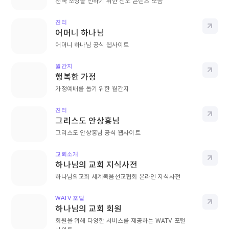
천국 소망을 전하기 위한 전도 콘텐츠 모음
진리
바로
어머니 하나님
어머니 하나님 공식 웹사이트
월간지
바로
행복한 가정
가정예배를 돕기 위한 월간지
진리
바로
그리스도 안상홍님
그리스도 안상홍님 공식 웹사이트
교회소개
바로
하나님의 교회 지식사전
하나님의교회 세계복음선교협회 온라인 지식사전
WATV 포털
바로
하나님의 교회 회원
회원을 위해 다양한 서비스를 제공하는 WATV 포털